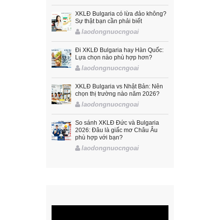
XKLĐ Bulgaria có lừa đảo không?
Sự thật bạn cần phải biết
laodongnuocngoai
Đi XKLĐ Bulgaria hay Hàn Quốc:
Lựa chọn nào phù hợp hơn?
laodongnuocngoai
XKLĐ Bulgaria vs Nhật Bản: Nên
chọn thị trường nào năm 2026?
laodongnuocngoai
So sánh XKLĐ Đức và Bulgaria
2026: Đâu là giấc mơ Châu Âu
phù hợp với bạn?
laodongnuocngoai
Trình
chơi
Video