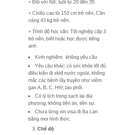
+ Đối với Nữ: tuổi từ 20 đến 35
+ Chiều cao từ 153 cm trở nên, Cân
nặng 43 kg trở nên.
+ Trình độ học vấn: Tốt nghiệp cấp 3
trở nên, biết hoặc học được tiếng
anh
Kinh nghiệm: không yêu cầu
Yêu cầu khác: có sức khỏe tốt đủ
điều kiện đi xklđ nước ngoài, không
mắc các bệnh lây truyền như viêm
gan A, B, C, HIV, lao phổi.
Có lý lịch trong sạch tại địa
phương, không tiền án, tiền sự.
Chưa từng xin visa đi Ba Lan
bằng mọi hình thức.
Chế độ