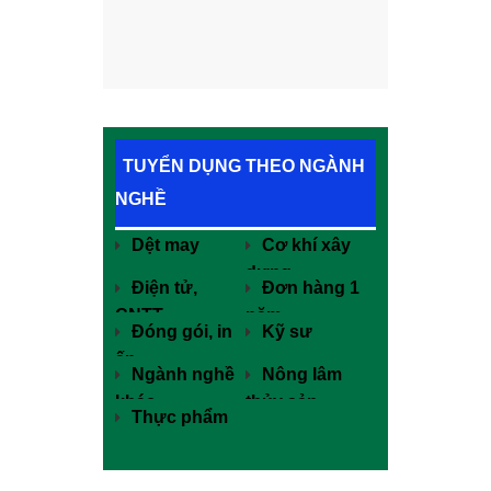
TUYỂN DỤNG THEO NGÀNH
NGHỀ
Dệt may
Cơ khí xây
dựng
Điện tử,
Đơn hàng 1
CNTT
năm
Đóng gói, in
Kỹ sư
ấn
Ngành nghề
Nông lâm
khác
thủy sản
Thực phẩm