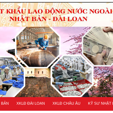
 BẢN
XKLĐ ĐÀI LOAN
XKLĐ CHÂU ÂU
KỸ SƯ NHẬT