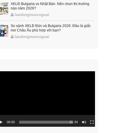
XKLĐ Bulgaria vs Nhật Bản: Nên chọn thị trường
nào năm 2026?
laodongnuocngoai
So sánh XKLĐ Đức và Bulgaria 2026: Đâu là giấc
mơ Châu Âu phù hợp với bạn?
laodongnuocngoai
rình
hơi
ideo
00:00
01:34