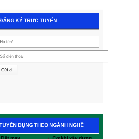
ĐĂNG KÝ TRỰC TUYẾN
TUYỂN DỤNG THEO NGÀNH NGHỀ
Dệt may
Cơ khí xây dựng