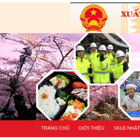
TRANG CHỦ
GIỚI THIỆU
XKLĐ NHẬT