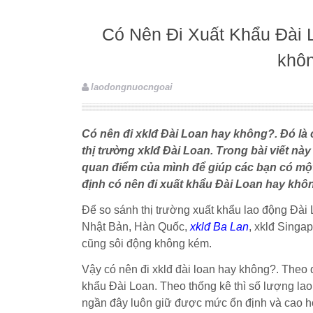
Có Nên Đi Xuất Khẩu Đài
khôn
laodongnuocngoai
Có nên đi xklđ Đài Loan hay không?. Đó là
thị trường xklđ Đài Loan. Trong bài viết n
quan điểm của mình để giúp các bạn có một 
định có nên đi xuất khẩu Đài Loan hay khô
Để so sánh thị trường xuất khẩu lao động Đài 
Nhật Bản, Hàn Quốc,
xklđ Ba Lan
, xklđ Singa
cũng sôi động không kém.
Vậy có nên đi xklđ đài loan hay không?. Theo
khẩu Đài Loan. Theo thống kê thì số lượng lao
ngần đây luôn giữ được mức ổn định và cao hơ