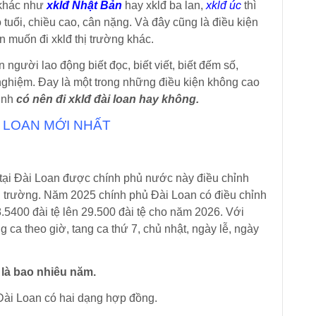
 khác như
xklđ Nhật Bản
hay xklđ ba lan,
xklđ úc
thì
 tuổi, chiều cao, cân nặng. Và đây cũng là điều kiện
 muốn đi xklđ thị trường khác.
người lao động biết đọc, biết viết, biết đếm số,
ghiệm. Đay là một trong những điều kiện không cao
định
có nên đi xklđ đài loan hay không.
 LOAN
MỚI NHẤT
tại Đài Loan được chính phủ nước này điều chỉnh
thị trường. Năm 2025 chính phủ Đài Loan có điều chỉnh
5400 đài tệ lên 29.500 đài tệ cho năm 2026. Với
a theo giờ, tang ca thứ 7, chủ nhật, ngày lễ, ngày
 là bao nhiêu năm.
Đài Loan có hai dạng hợp đồng.