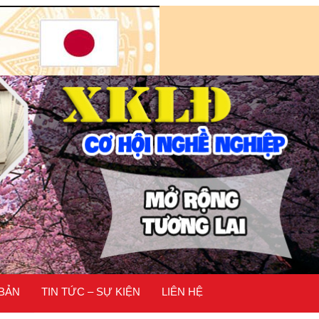
 BẢN
TIN TỨC – SỰ KIỆN
LIÊN HỆ