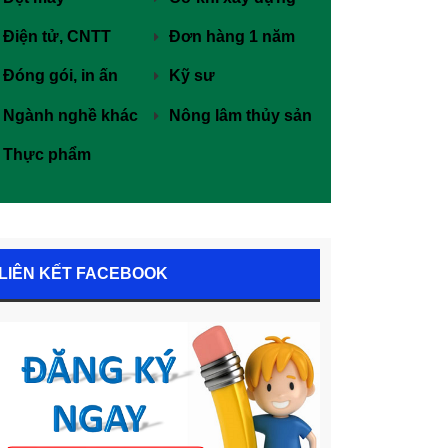
Điện tử, CNTT
Đơn hàng 1 năm
Đóng gói, in ấn
Kỹ sư
Ngành nghề khác
Nông lâm thủy sản
Thực phẩm
LIÊN KẾT FACEBOOK