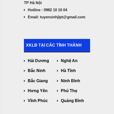
TP Hà Nội
Hotline : 0982 10 10 04
Email: tuyensinhjlpt@gmail.com
XKLĐ TẠI CÁC TỈNH THÀNH
Hải Dương
Nghệ An
Bắc Ninh
Hà Tĩnh
Bắc Giang
Ninh Bình
Hưng Yên
Phú Thọ
Vĩnh Phúc
Quảng Bình