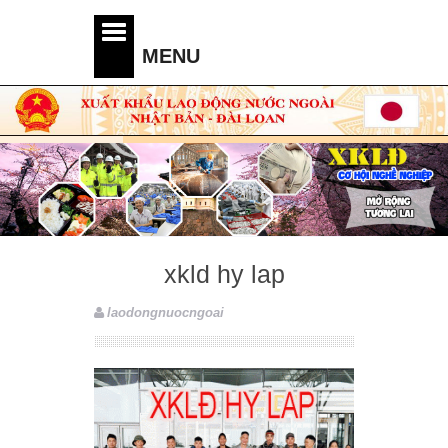
xkld hy lap
laodongnuocngoai