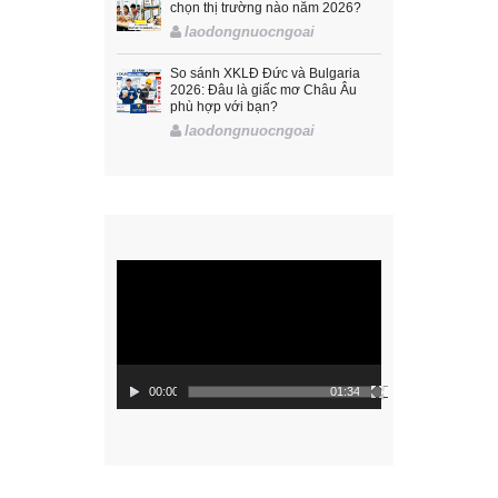
chọn thị trường nào năm 2026?
laodongnuocngoai
So sánh XKLĐ Đức và Bulgaria
2026: Đâu là giấc mơ Châu Âu
phù hợp với bạn?
laodongnuocngoai
Trình
chơi
Video
00:00
01:34