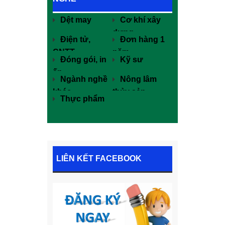
Dệt may
Cơ khí xây
dựng
Điện tử,
Đơn hàng 1
CNTT
năm
Đóng gói, in
Kỹ sư
ấn
Ngành nghề
Nông lâm
khác
thủy sản
Thực phẩm
LIÊN KẾT FACEBOOK