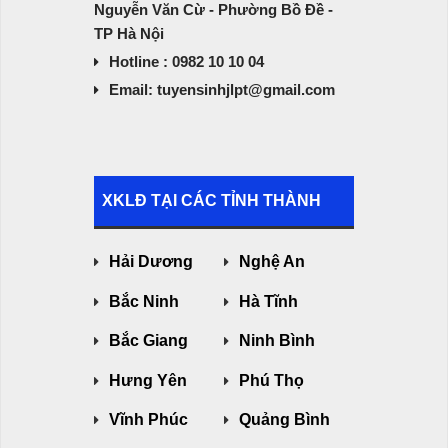
Nguyễn Văn Cừ - Phường Bồ Đề -
TP Hà Nội
Hotline : 0982 10 10 04
Email: tuyensinhjlpt@gmail.com
XKLĐ TẠI CÁC TỈNH THÀNH
Hải Dương
Nghệ An
Bắc Ninh
Hà Tĩnh
Bắc Giang
Ninh Bình
Hưng Yên
Phú Thọ
Vĩnh Phúc
Quảng Bình