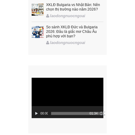
XKLĐ Bulgaria vs Nhật Bản: Nên
chọn thị trường nào năm 2026?
laodongnuocngoai
So sánh XKLĐ Đức và Bulgaria
2026: Đâu là giấc mơ Châu Âu
phù hợp với bạn?
laodongnuocngoai
Trình
chơi
Video
00:00
01:34