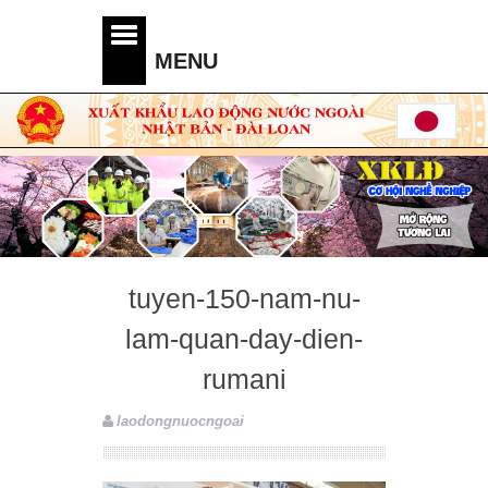
tuyen-150-nam-nu-
lam-quan-day-dien-
rumani
laodongnuocngoai