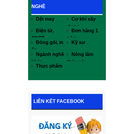
NGHỀ
Dệt may
Cơ khí xây
dựng
Điện tử,
Đơn hàng 1
CNTT
năm
Đóng gói, in
Kỹ sư
ấn
Ngành nghề
Nông lâm
khác
thủy sản
Thực phẩm
LIÊN KẾT FACEBOOK