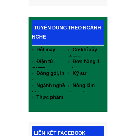
TUYỂN DỤNG THEO NGÀNH
NGHỀ
Dệt may
Cơ khí xây
dựng
Điện tử,
Đơn hàng 1
CNTT
năm
Đóng gói, in
Kỹ sư
ấn
Ngành nghề
Nông lâm
khác
thủy sản
Thực phẩm
LIÊN KẾT FACEBOOK