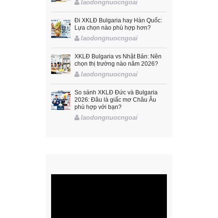
laodongnuocngoai
Đi XKLĐ Bulgaria hay Hàn Quốc:
Lựa chọn nào phù hợp hơn?
laodongnuocngoai
XKLĐ Bulgaria vs Nhật Bản: Nên
chọn thị trường nào năm 2026?
laodongnuocngoai
So sánh XKLĐ Đức và Bulgaria
2026: Đâu là giấc mơ Châu Âu
phù hợp với bạn?
laodongnuocngoai
Trình
chơi
Video