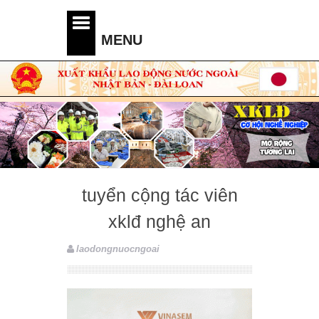
tuyển cộng tác viên
xklđ nghệ an
laodongnuocngoai