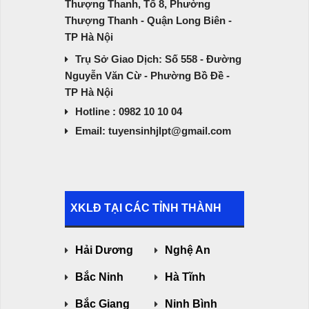
Thượng Thanh, Tổ 8, Phường
Thượng Thanh - Quận Long Biên -
TP Hà Nội
Trụ Sở Giao Dịch: Số 558 - Đường
Nguyễn Văn Cừ - Phường Bồ Đề -
TP Hà Nội
Hotline : 0982 10 10 04
Email: tuyensinhjlpt@gmail.com
XKLĐ TẠI CÁC TỈNH THÀNH
Hải Dương
Nghệ An
Bắc Ninh
Hà Tĩnh
Bắc Giang
Ninh Bình