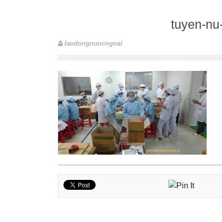
tuyen-nu
laodongnuocngoai