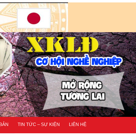
 BẢN
TIN TỨC – SỰ KIỆN
LIÊN HỆ