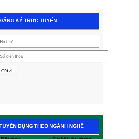
ĐĂNG KÝ TRỰC TUYẾN
TUYỂN DỤNG THEO NGÀNH NGHỀ