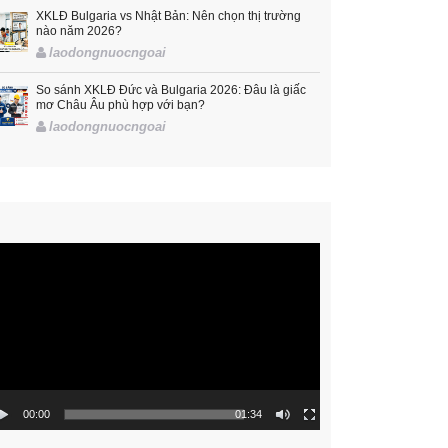
XKLĐ Bulgaria vs Nhật Bản: Nên chọn thị trường
nào năm 2026?
laodongnuocngoai
So sánh XKLĐ Đức và Bulgaria 2026: Đâu là giấc
mơ Châu Âu phù hợp với bạn?
laodongnuocngoai
rình
hơi
ideo
00:00
01:34