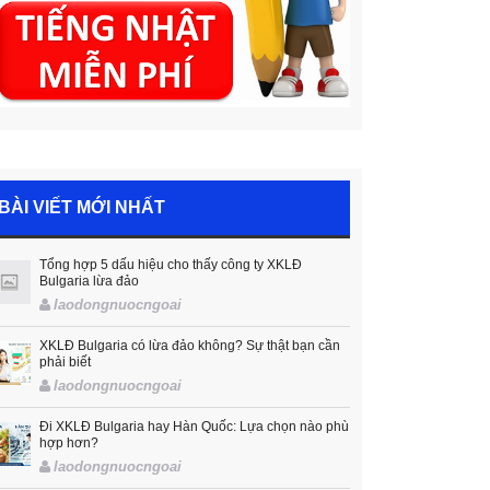
BÀI VIẾT MỚI NHẤT
Tổng hợp 5 dấu hiệu cho thấy công ty XKLĐ
Bulgaria lừa đảo
laodongnuocngoai
XKLĐ Bulgaria có lừa đảo không? Sự thật bạn cần
phải biết
laodongnuocngoai
Đi XKLĐ Bulgaria hay Hàn Quốc: Lựa chọn nào phù
hợp hơn?
laodongnuocngoai