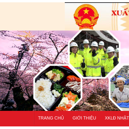
TRANG CHỦ
GIỚI THIỆU
XKLĐ NHẬT