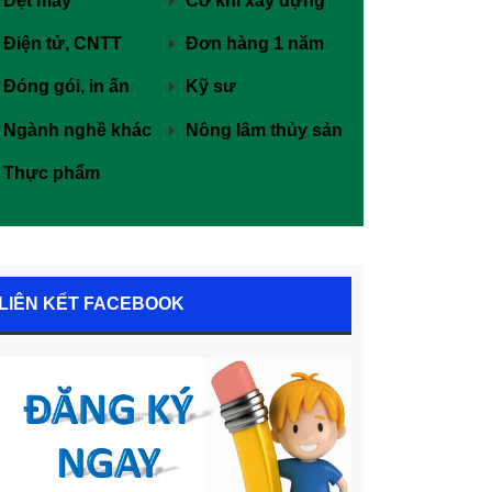
Dệt may
Cơ khí xây dựng
Điện tử, CNTT
Đơn hàng 1 năm
Đóng gói, in ấn
Kỹ sư
Ngành nghề khác
Nông lâm thủy sản
Thực phẩm
LIÊN KẾT FACEBOOK