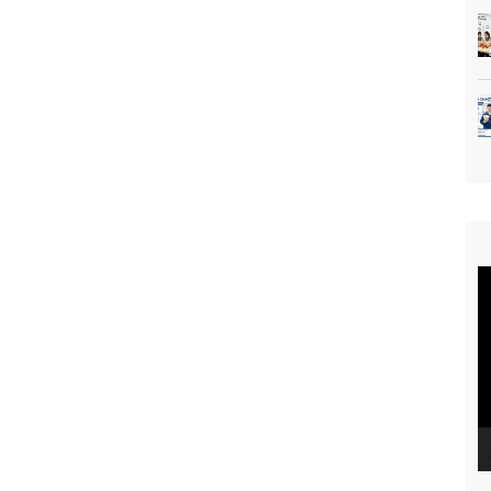
T
c
V