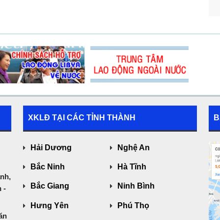
XKLĐ TẠI CÁC TỈNH THÀNH
B
Hải Dương
Nghệ An
Bắc Ninh
Hà Tĩnh
nh,
Bắc Giang
Ninh Bình
 -
Hưng Yên
Phú Thọ
ăn