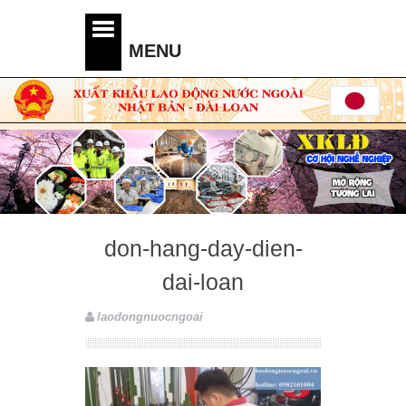
don-hang-day-dien-
dai-loan
laodongnuocngoai