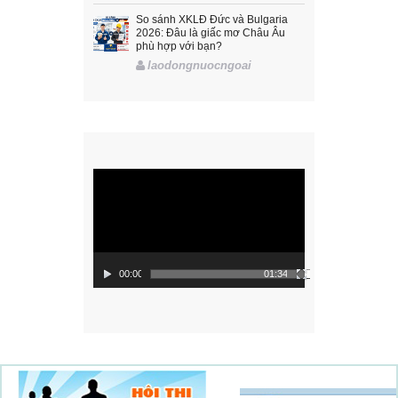
So sánh XKLĐ Đức và Bulgaria
2026: Đâu là giấc mơ Châu Âu
phù hợp với bạn?
laodongnuocngoai
Trình
chơi
Video
00:00
01:34