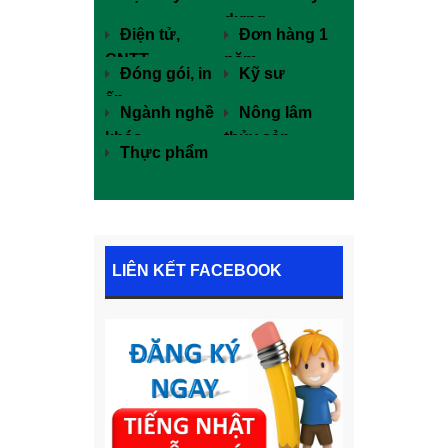
dựng
Điện tử,
Đơn hàng 1
CNTT
năm
Đóng gói, in
Kỹ sư
ấn
Ngành nghề
Nông lâm
khác
thủy sản
Thực phẩm
LIÊN KẾT FACEBOOK