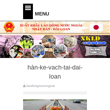
hàn-ke-vach-tai-dai-
loan
laodongnuocngoai