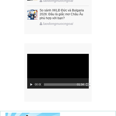
laodongnuocngoai
So sánh XKLĐ Đức và Bulgaria
2026: Đâu là giấc mơ Châu Âu
phù hợp với bạn?
laodongnuocngoai
Trình
chơi
Video
00:00
01:34