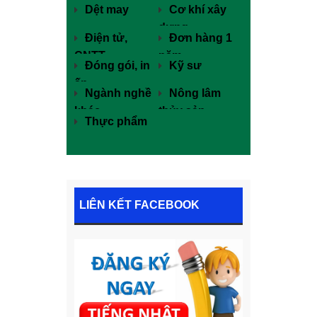
Dệt may
Cơ khí xây
dựng
Điện tử,
Đơn hàng 1
CNTT
năm
Đóng gói, in
Kỹ sư
ấn
Ngành nghề
Nông lâm
khác
thủy sản
Thực phẩm
LIÊN KẾT FACEBOOK