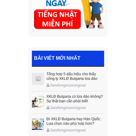
BÀI VIẾT MỚI NHẤT
Tổng hợp 5 dấu hiệu cho thấy
công ty XKLĐ Bulgaria lừa đảo
laodongnuocngoai
XKLĐ Bulgaria có lừa đảo không?
Sự thật bạn cần phải biết
laodongnuocngoai
Đi XKLĐ Bulgaria hay Hàn Quốc:
Lựa chọn nào phù hợp hơn?
laodongnuocngoai