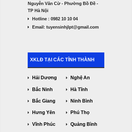
Nguyễn Văn Cừ - Phường Bồ Đề -
TP Hà Nội
Hotline : 0982 10 10 04
Email: tuyensinhjlpt@gmail.com
XKLĐ TẠI CÁC TỈNH THÀNH
Hải Dương
Nghệ An
Bắc Ninh
Hà Tĩnh
Bắc Giang
Ninh Bình
Hưng Yên
Phú Thọ
Vĩnh Phúc
Quảng Bình