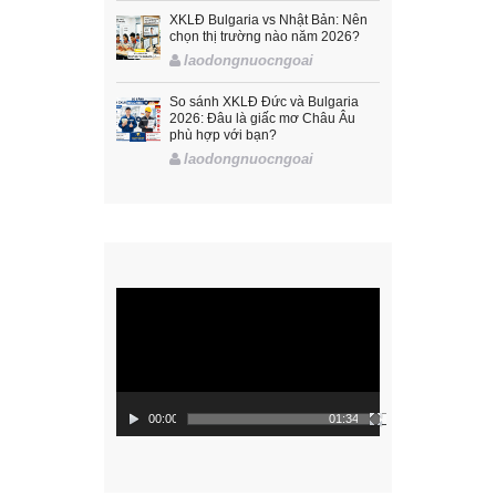
XKLĐ Bulgaria vs Nhật Bản: Nên
chọn thị trường nào năm 2026?
laodongnuocngoai
So sánh XKLĐ Đức và Bulgaria
2026: Đâu là giấc mơ Châu Âu
phù hợp với bạn?
laodongnuocngoai
Trình
chơi
Video
00:00
01:34