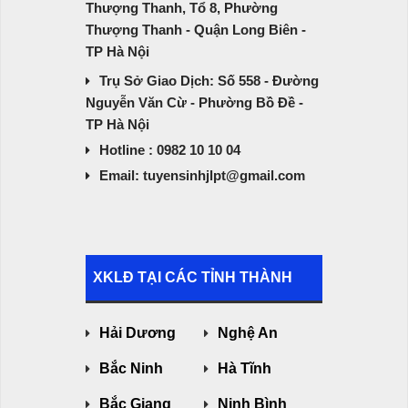
Thượng Thanh, Tổ 8, Phường
Thượng Thanh - Quận Long Biên -
TP Hà Nội
Trụ Sở Giao Dịch: Số 558 - Đường
Nguyễn Văn Cừ - Phường Bồ Đề -
TP Hà Nội
Hotline : 0982 10 10 04
Email: tuyensinhjlpt@gmail.com
XKLĐ TẠI CÁC TỈNH THÀNH
Hải Dương
Nghệ An
Bắc Ninh
Hà Tĩnh
Bắc Giang
Ninh Bình