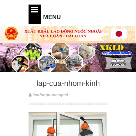
lap-cua-nhom-kinh
laodongnuocngoai