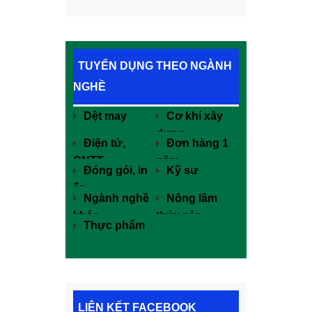
TUYỂN DỤNG THEO NGÀNH
NGHỀ
Dệt may
Cơ khí xây
dựng
Điện tử,
Đơn hàng 1
CNTT
năm
Đóng gói, in
Kỹ sư
ấn
Ngành nghề
Nông lâm
khác
thủy sản
Thực phẩm
LIÊN KẾT FACEBOOK