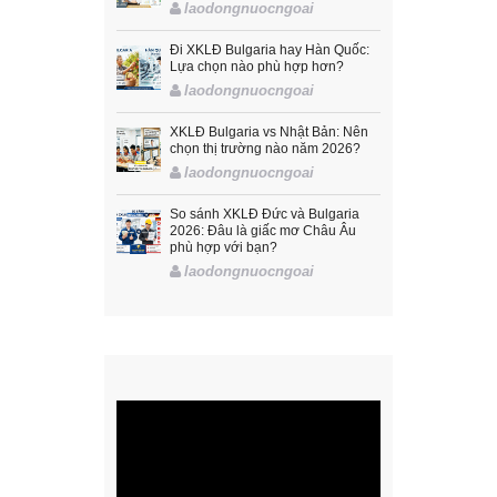
laodongnuocngoai
Đi XKLĐ Bulgaria hay Hàn Quốc:
Lựa chọn nào phù hợp hơn?
laodongnuocngoai
XKLĐ Bulgaria vs Nhật Bản: Nên
chọn thị trường nào năm 2026?
laodongnuocngoai
So sánh XKLĐ Đức và Bulgaria
2026: Đâu là giấc mơ Châu Âu
phù hợp với bạn?
laodongnuocngoai
Trình
chơi
Video