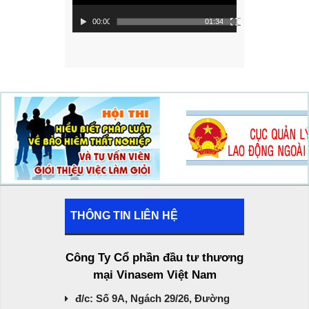
00:00
01:34
THÔNG TIN LIÊN HỆ
Công Ty Cổ phần đầu tư thương
mại Vinasem Việt Nam
đ/c: Số 9A, Ngách 29/26, Đường