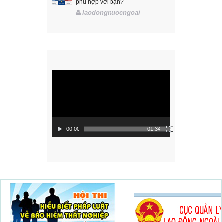
phù hợp với bạn?
laodongnuocngoai
Trình
chơi
Video
00:00
01:34