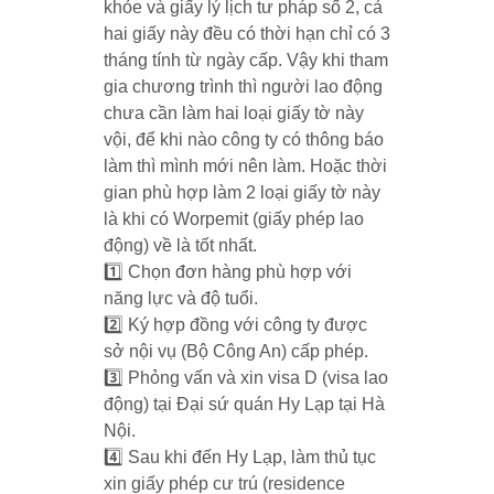
khỏe và giấy lý lịch tư pháp số 2, cả
hai giấy này đều có thời hạn chỉ có 3
tháng tính từ ngày cấp. Vậy khi tham
gia chương trình thì người lao động
chưa cần làm hai loại giấy tờ này
vội, để khi nào công ty có thông báo
làm thì mình mới nên làm. Hoặc thời
gian phù hợp làm 2 loại giấy tờ này
là khi có Worpemit (giấy phép lao
động) về là tốt nhất.
1️⃣ Chọn đơn hàng phù hợp với
năng lực và độ tuổi.
2️⃣ Ký hợp đồng với công ty được
sở nội vụ (Bộ Công An) cấp phép.
3️⃣ Phỏng vấn và xin visa D (visa lao
động) tại Đại sứ quán Hy Lạp tại Hà
Nội.
4️⃣ Sau khi đến Hy Lạp, làm thủ tục
xin giấy phép cư trú (residence