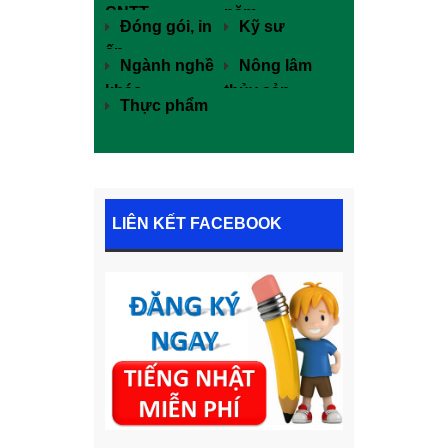
CNTT
năm
Đóng gói, in
Kỹ sư
ấn
Ngành nghề
Nông lâm
khác
thủy sản
Thực phẩm
LIÊN KẾT FACEBOOK