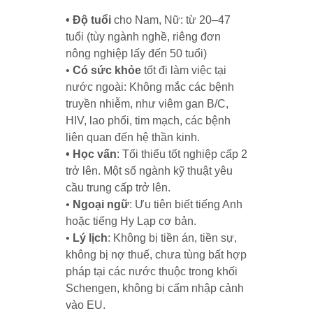
• Độ tuổi
cho Nam, Nữ: từ 20–47
tuổi (tùy ngành nghề, riêng đơn
nông nghiệp lấy đến 50 tuổi)
•
Có sức khỏe
tốt đi làm việc tại
nước ngoài: Không mắc các bệnh
truyền nhiễm, như viêm gan B/C,
HIV, lao phổi, tim mạch, các bệnh
liên quan đến hệ thần kinh.
• Học vấn
: Tối thiểu tốt nghiệp cấp 2
trở lên. Một số ngành kỹ thuật yêu
cầu trung cấp trở lên.
•
Ngoại ngữ
: Ưu tiên biết tiếng Anh
hoặc tiếng Hy Lạp cơ bản.
•
Lý lịch
: Không bị tiền án, tiền sự,
không bị nợ thuế, chưa tùng bất hợp
pháp tại các nước thuộc trong khối
Schengen, không bị cấm nhập cảnh
vào EU.