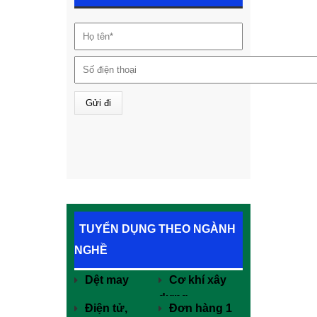
TUYỂN DỤNG THEO NGÀNH
NGHỀ
Dệt may
Cơ khí xây
dựng
Điện tử,
Đơn hàng 1