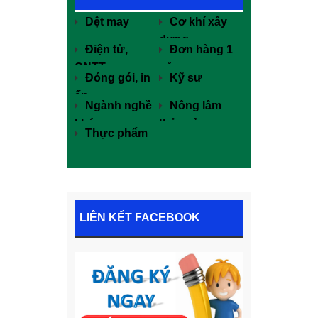
Dệt may
Cơ khí xây
dựng
Điện tử,
Đơn hàng 1
CNTT
năm
Đóng gói, in
Kỹ sư
ấn
Ngành nghề
Nông lâm
khác
thủy sản
Thực phẩm
LIÊN KẾT FACEBOOK