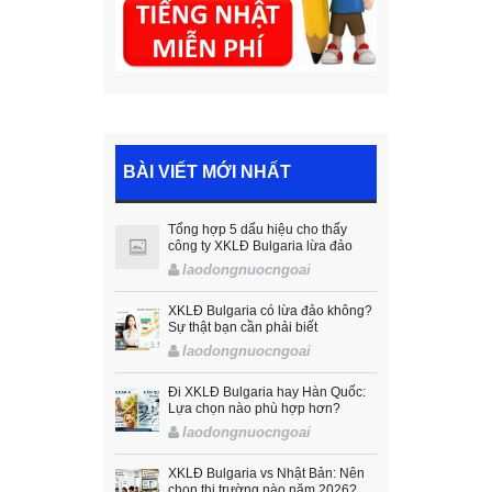
BÀI VIẾT MỚI NHẤT
Tổng hợp 5 dấu hiệu cho thấy
công ty XKLĐ Bulgaria lừa đảo
laodongnuocngoai
XKLĐ Bulgaria có lừa đảo không?
Sự thật bạn cần phải biết
laodongnuocngoai
Đi XKLĐ Bulgaria hay Hàn Quốc:
Lựa chọn nào phù hợp hơn?
laodongnuocngoai
XKLĐ Bulgaria vs Nhật Bản: Nên
chọn thị trường nào năm 2026?