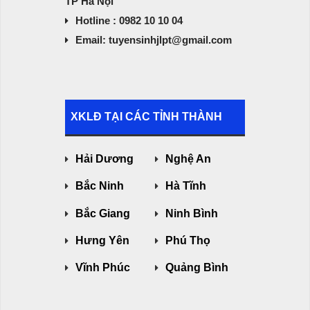
TP Hà Nội
Hotline : 0982 10 10 04
Email: tuyensinhjlpt@gmail.com
XKLĐ TẠI CÁC TỈNH THÀNH
Hải Dương
Nghệ An
Bắc Ninh
Hà Tĩnh
Bắc Giang
Ninh Bình
Hưng Yên
Phú Thọ
Vĩnh Phúc
Quảng Bình