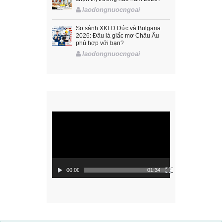
laodongnuocngoai
So sánh XKLĐ Đức và Bulgaria
2026: Đâu là giấc mơ Châu Âu
phù hợp với bạn?
laodongnuocngoai
Trình
chơi
Video
00:00
01:34