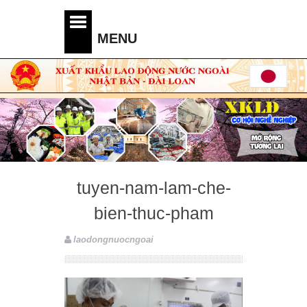
tuyen-nam-lam-che-
bien-thuc-pham
laodongnuocngoai