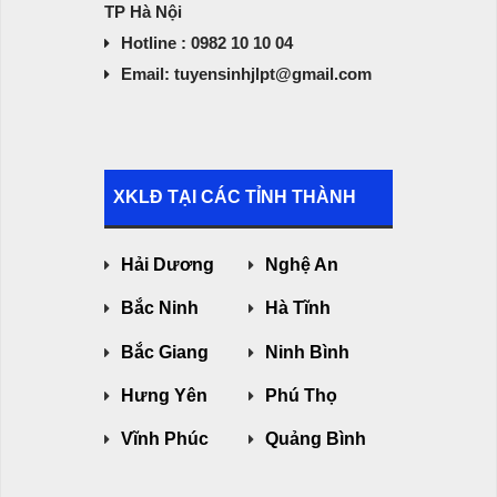
TP Hà Nội
Hotline : 0982 10 10 04
Email: tuyensinhjlpt@gmail.com
XKLĐ TẠI CÁC TỈNH THÀNH
Hải Dương
Nghệ An
Bắc Ninh
Hà Tĩnh
Bắc Giang
Ninh Bình
Hưng Yên
Phú Thọ
Vĩnh Phúc
Quảng Bình