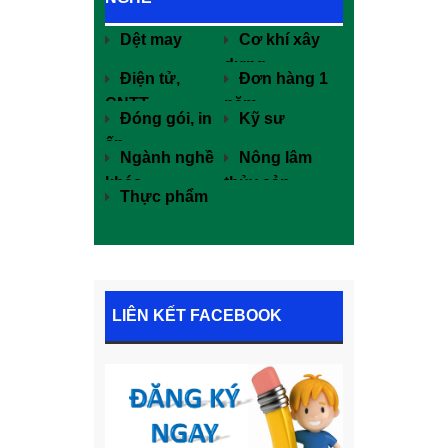
Dệt may
Cơ khí xây
dựng
Điện tử,
Đơn hàng 1
CNTT
năm
Đóng gói, in
Kỹ sư
ấn
Ngành nghề
Nông lâm
khác
thủy sản
Thực phẩm
LIÊN KẾT FACEBOOK