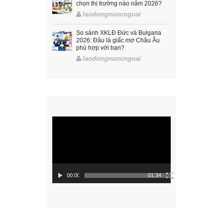
chọn thị trường nào năm 2026?
laodongnuocngoai
So sánh XKLĐ Đức và Bulgaria
2026: Đâu là giấc mơ Châu Âu
phù hợp với bạn?
laodongnuocngoai
Trình
chơi
Video
00:00
01:34