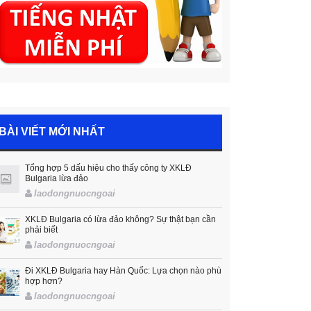
BÀI VIẾT MỚI NHẤT
Tổng hợp 5 dấu hiệu cho thấy công ty XKLĐ
Bulgaria lừa đảo
laodongnuocngoai
XKLĐ Bulgaria có lừa đảo không? Sự thật bạn cần
phải biết
laodongnuocngoai
Đi XKLĐ Bulgaria hay Hàn Quốc: Lựa chọn nào phù
hợp hơn?
laodongnuocngoai