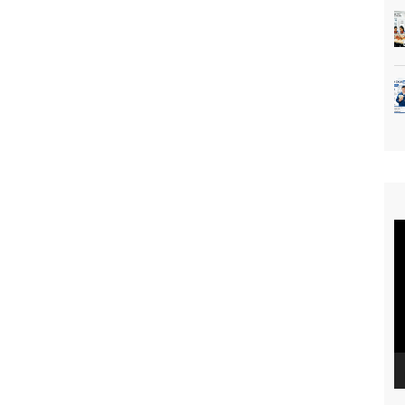
T
c
V