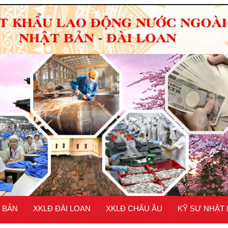
 BẢN
XKLĐ ĐÀI LOAN
XKLĐ CHÂU ÂU
KỸ SƯ NHẬT