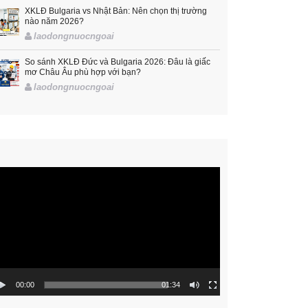
XKLĐ Bulgaria vs Nhật Bản: Nên chọn thị trường
nào năm 2026?
laodongnuocngoai
So sánh XKLĐ Đức và Bulgaria 2026: Đâu là giấc
mơ Châu Âu phù hợp với bạn?
laodongnuocngoai
rình
hơi
ideo
00:00
01:34