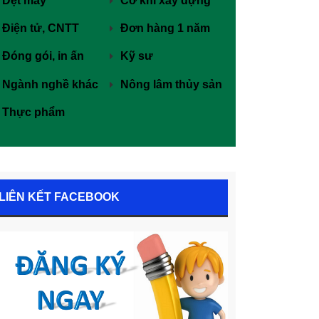
Dệt may
Cơ khí xây dựng
Điện tử, CNTT
Đơn hàng 1 năm
Đóng gói, in ấn
Kỹ sư
Ngành nghề khác
Nông lâm thủy sản
Thực phẩm
LIÊN KẾT FACEBOOK